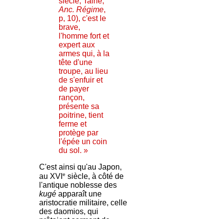
siècle; Taine,
Anc. Régime
,
p, 10), c'est le
brave,
l'homme fort et
expert aux
armes qui, à la
tête d'une
troupe, au lieu
de s'enfuir et
de payer
rançon,
présente sa
poitrine, tient
ferme et
protège par
l'épée un coin
du sol. »
C'est ainsi qu'au Japon,
e
au XVI
siècle, à côté de
l'antique noblesse des
kugé
apparaît une
aristocratie militaire, celle
des daomios, qui