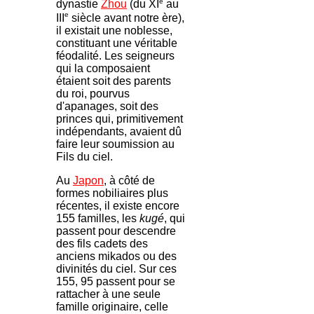
e
dynastie
Zhou
(du XI
au
e
III
siècle avant notre ère),
il existait une noblesse,
constituant une véritable
féodalité. Les seigneurs
qui la composaient
étaient soit des parents
du roi, pourvus
d'apanages, soit des
princes qui, primitivement
indépendants, avaient dû
faire leur soumission au
Fils du ciel.
Au
Japon
, à côté de
formes nobiliaires plus
récentes, il existe encore
155 familles, les
kugé
, qui
passent pour descendre
des fils cadets des
anciens mikados ou des
divinités du ciel. Sur ces
155, 95 passent pour se
rattacher à une seule
famille originaire, celle