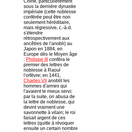
Chine, particulièrement
sous la dernière dynastie
impériale (cette noblesse
conférée peut être non
seulement héréditaire,
mais régressive, c.-à-d.
s'étendre
rétrospectivement aux
ancêtres de l'anobli) au
Japon en 1884, en
Europe dès le Moyen âge
:
Philippe III
conféra le
premier des lettres de
noblesse à Raoul
l'orfèvre; en 1441,
Charles Vll
anoblit les
hommes d'armes qui
l'avaient le mieux servi;
par la suite, on abusa de
la lettre de noblesse, qui
devint vraiment une
savonnette à vilain; le roi
faisait argent de ces
lettres (quitte à révoquer
ensuite un certain nombre