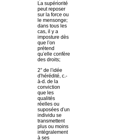
La supériorité
peut reposer
sur la force ou
le mensonge;
dans tous les
cas, il y a
imposture dès
que l'on
prétend
qu'elle confère
des droits;
2° de l'idée
d'hérédité, c.-
à-d. de la
conviction
que les
qualités
réelles ou
suposées d'un
individu se
transmettent
plus ou moins
intégralement
à ses