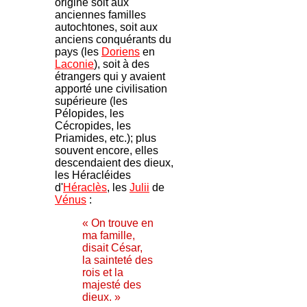
origine soit aux
anciennes familles
autochtones, soit aux
anciens conquérants du
pays (les
Doriens
en
Laconie
), soit à des
étrangers qui y avaient
apporté une civilisation
supérieure (les
Pélopides, les
Cécropides, les
Priamides, etc.); plus
souvent encore, elles
descendaient des dieux,
les Héracléides
d'
Héraclès
, les
Julii
de
Vénus
:
« On trouve en
ma famille,
disait César,
la sainteté des
rois et la
majesté des
dieux. »