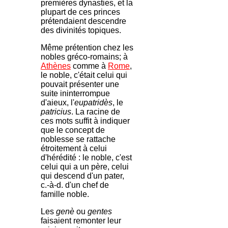
premières dynasties, et la
plupart de ces princes
prétendaient descendre
des divinités topiques.
Même prétention chez les
nobles gréco-romains; à
Athènes
comme à
Rome
,
le noble, c'était celui qui
pouvait présenter une
suite ininterrompue
d'aieux, l'
eupatridès
, le
patricius
. La racine de
ces mots suffit à indiquer
que le concept de
noblesse se rattache
étroitement à celui
d'hérédité : le noble, c'est
celui qui a un père, celui
qui descend d'un pater,
c.-à-d. d'un chef de
famille noble.
Les
genè
ou
gentes
faisaient remonter leur