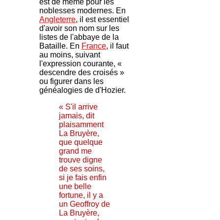
est de même pour les
noblesses modernes. En
Angleterre
, il est essentiel
d'avoir son nom sur les
listes de l'abbaye de la
Bataille. En
France
, il faut
au moins, suivant
l'expression courante, «
descendre des croisés »
ou figurer dans les
généalogies de d'Hozier.
« S'il arrive
jamais, dit
plaisamment
La Bruyère,
que quelque
grand me
trouve digne
de ses soins,
si je fais enfin
une belle
fortune, il y a
un Geoffroy de
La Bruyère,