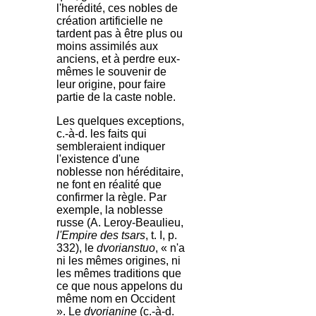
l'herédité, ces nobles de
création artificielle ne
tardent pas à être plus ou
moins assimilés aux
anciens, et à perdre eux-
mêmes le souvenir de
leur origine, pour faire
partie de la caste noble.
Les quelques exceptions,
c.-à-d. les faits qui
sembleraient indiquer
l'existence d'une
noblesse non héréditaire,
ne font en réalité que
confirmer la règle. Par
exemple, la noblesse
russe (A. Leroy-Beaulieu,
l'Empire des tsars
, t. I, p.
332), le
dvorianstuo
, « n'a
ni les mêmes origines, ni
les mêmes traditions que
ce que nous appelons du
même nom en Occident
». Le
dvorianine
(c.-à-d.