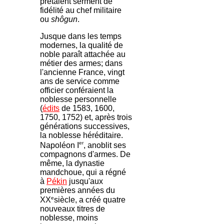
prêtaient serment de
fidélité au chef militaire
ou
shôgun
.
Jusque dans les temps
modernes, la qualité de
noble paraît attachée au
métier des armes; dans
l'ancienne France, vingt
ans de service comme
officier conféraient la
noblesse personnelle
(
édits
de 1583, 1600,
1750, 1752) et, après trois
générations successives,
la noblesse héréditaire.
er
Napoléon I
, anoblit ses
compagnons d'armes. De
même, la dynastie
mandchoue, qui a régné
à
Pékin
jusqu'aux
premières années du
e
XX
siècle, a créé quatre
nouveaux titres de
noblesse, moins