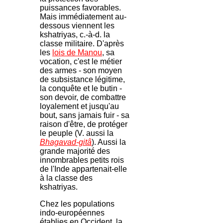
puissances favorables.
Mais immédiatement au-
dessous viennent les
kshatriyas, c.-à-d. la
classe militaire. D'après
les
lois de Manou
, sa
vocation, c'est le métier
des armes - son moyen
de subsistance légitime,
la conquête et le butin -
son devoir, de combattre
loyalement et jusqu'au
bout, sans jamais fuir - sa
raison d'être, de protéger
le peuple (V. aussi la
Bhagavad-gitâ
). Aussi la
grande majorité des
innombrables petits rois
de l'Inde appartenait-elle
à la classe des
kshatriyas.
Chez les populations
indo-européennes
établies en Occident, la