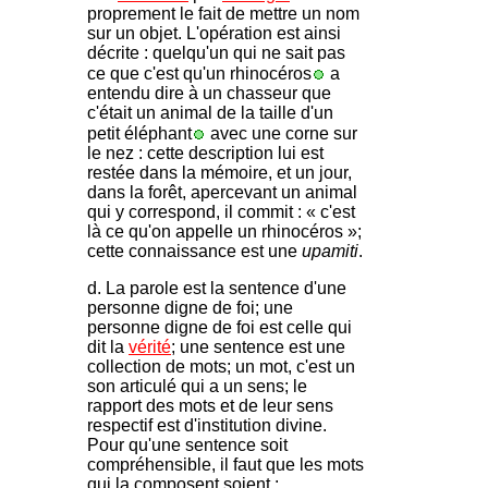
proprement le fait de mettre un nom
sur un objet. L'opération est ainsi
décrite : quelqu'un qui ne sait pas
ce que c'est qu'un rhinocéros
a
entendu dire à un chasseur que
c'était un animal de la taille d'un
petit éléphant
avec une corne sur
le nez : cette description lui est
restée dans la mémoire, et un jour,
dans la forêt, apercevant un animal
qui y correspond, il commit : « c'est
là ce qu'on appelle un rhinocéros »;
cette connaissance est une
upamiti
.
d. La parole est la sentence d'une
personne digne de foi; une
personne digne de foi est celle qui
dit la
vérité
; une sentence est une
collection de mots; un mot, c'est un
son articulé qui a un sens; le
rapport des mots et de leur sens
respectif est d'institution divine.
Pour qu'une sentence soit
compréhensible, il faut que les mots
qui la composent soient :