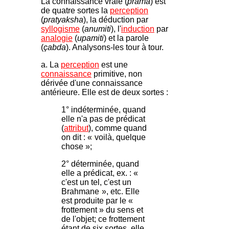
La connaissance vraie (
pramâ
) est
de quatre sortes la
perception
(
pratyaksha
), la déduction par
syllogisme
(
anumiti
), l'
induction
par
analogie
(
upamiti
) et la parole
(
çabda
). Analysons-les tour à tour.
a. La
perception
est une
connaissance
primitive, non
dérivée d'une connaissance
antérieure. Elle est de deux sortes :
1° indéterminée, quand
elle n'a pas de prédicat
(
attribut
), comme quand
on dit : «
-
voilà, quelque
chose »;
2° déterminée, quand
elle a prédicat, ex. : «
c'est un tel, c'est un
Brahmane
-
», etc. Elle
est produite par le «
frottement » du sens et
de l'objet; ce frottement
étant de six sortes, elle