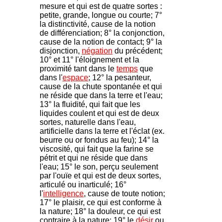
mesure et qui est de quatre sortes :
petite, grande, longue ou courte; 7°
la distinctivité, cause de la notion
de différenciation; 8° la conjonction,
cause de la notion de contact; 9° la
disjonction,
négation
du précédent;
10° et 11° l'éloignement et la
proximité tant dans le
temps
que
dans l'
espace
; 12° la pesanteur,
cause de la chute spontanée et qui
ne réside que dans la terre et l'eau;
13° la fluidité, qui fait que les
liquides coulent et qui est de deux
sortes, naturelle dans l'eau,
artificielle dans la terre et l'éclat (ex.
beurre ou or fondus au feu); 14° la
viscosité, qui fait que la farine se
pétrit et qui ne réside que dans
l'eau; 15° le son, perçu seulement
par l'ouïe et qui est de deux sortes,
articulé ou inarticulé; 16°
l'
intelligence
, cause de toute notion;
17° le plaisir, ce qui est conforme à
la nature; 18° la douleur, ce qui est
contraire à la nature; 19° le
désir
ou