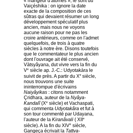
« mangeur d'atomes », le sont du
Vaiçéshika : on ignore la date
exacte de la composition de ces
sûtras qui devaient résumer un long
développement spéculatif plus
ancien, mais nous ne voyons
aucune raison pour ne pas les
croire antérieurs, comme on l'admet
quelquefois, de trois à quatre
siècles à notre ère. Disons toutefois
que le commentateur le plus ancien
dont l'ouvrage ait été conservé,
Vàtsyâyana, dut vivre vers la fin du
e
V
siècle ap. J.-C.: Udyotakàra le
e
suivit de près. A partir du X
siècle,
nous trouvons une suite
ininterrompue d'écrivains
Naiyâyikas
: citons notamment
Çridhara, auteur de la
Nyâya-
e
Kandalî
(X
siècle) et Vachaspati,
qui commenta
Udyotakâra
et fut à
son tour commenté par Udayana,
e
l'auteur de la
Kiranâvali
( XII
e
siècle). A la fin du XIV
siècle,
Gangeça écrivait la
Tattva-