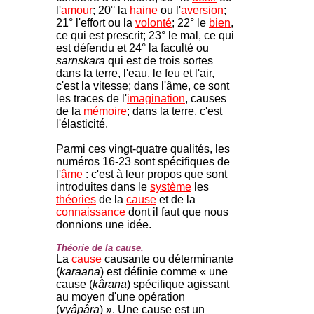
l'
amour
; 20° la
haine
ou l'
aversion
;
21° l'effort ou la
volonté
; 22° le
bien
,
ce qui est prescrit; 23° le mal, ce qui
est défendu et 24° la faculté ou
sarnskara
qui est de trois sortes
dans la terre, l'eau, le feu et l'air,
c'est la vitesse; dans l'âme, ce sont
les traces de l'
imagination
, causes
de la
mémoire
; dans la terre, c'est
l'élasticité.
Parmi ces vingt-quatre qualités, les
numéros 16-23 sont spécifiques de
l'
âme
: c'est à leur propos que sont
introduites dans le
système
les
théories
de la
cause
et de la
connaissance
dont il faut que nous
donnions une idée.
Théorie de la cause.
La
cause
causante ou déterminante
(
karaana
) est définie comme « une
cause (
kârana
) spécifique agissant
au moyen d'une opération
(
vyâpâra
) ». Une cause est un