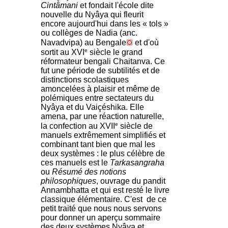
Cintâmani
et fondait l'école dite
nouvelle du Nyâya qui fleurit
encore aujourd'hui dans les « tols »
ou collèges de Nadia (anc.
Navadvipa) au Bengale
et d'où
e
sortit au XVI
siècle le grand
réformateur bengali Chaitanva. Ce
fut une période de subtilités et de
distinctions scolastiques
amoncelées à plaisir et même de
polémiques entre sectateurs du
Nyâya et du Vaiçéshika. Elle
amena, par une réaction naturelle,
e
la confection au XVII
siècle de
manuels extrêmement simplifiés et
combinant tant bien que mal les
deux systèmes : le plus célèbre de
ces manuels est le
Tarkasangraha
ou
Résumé des notions
philosophiques
, ouvrage du pandit
Annambhatta et qui est resté le livre
classique élémentaire. C'est de ce
petit traité que nous nous servons
pour donner un aperçu sommaire
des deux systèmes Nyâya et