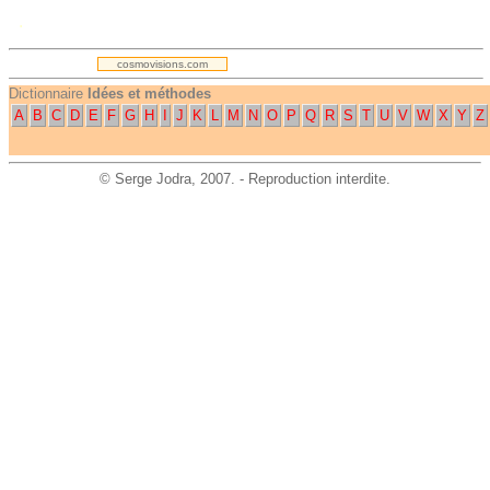
.
cosmovisions.com
Dictionnaire
Idées et méthodes
A
B
C
D
E
F
G
H
I
J
K
L
M
N
O
P
Q
R
S
T
U
V
W
X
Y
Z
©
Serge Jodra
, 2007. - Reproduction interdite.