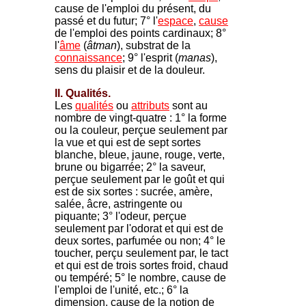
cause de l'emploi du présent, du
passé et du futur; 7° l'
espace
,
cause
de l'emploi des points cardinaux; 8°
l'
âme
(
âtman
), substrat de la
connaissance
; 9° l'esprit (
manas
),
sens du plaisir et de la douleur.
II. Qualités.
Les
qualités
ou
attributs
sont au
nombre de vingt-quatre : 1° la forme
ou la couleur, perçue seulement par
la vue et qui est de sept sortes
blanche, bleue, jaune, rouge, verte,
brune ou bigarrée; 2° la saveur,
perçue seulement par le goût et qui
est de six sortes : sucrée, amère,
salée, âcre, astringente ou
piquante; 3° l'odeur, perçue
seulement par l'odorat et qui est de
deux sortes, parfumée ou non; 4° le
toucher, perçu seulement par, le tact
et qui est de trois sortes froid, chaud
ou tempéré; 5° le nombre, cause de
l'emploi de l'unité, etc.; 6° la
dimension, cause de la notion de