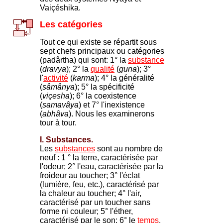
Vaiçéshika.
Les catégories
Tout ce qui existe se répartit sous
sept chefs principaux ou catégories
(padârtha) qui sont: 1° la
substance
(
dravya
); 2° la
qualité
(
guna
); 3°
l'
activité
(
karma
); 4° la généralité
(
sâmânya
); 5° la spécificité
(
viçesha
); 6° la coexistence
(
samavâya
) et 7° l'inexistence
(
abhâva
). Nous les examinerons
tour à tour.
I. Substances.
Les
substances
sont au nombre de
neuf : 1 ° la terre, caractérisée par
l'odeur; 2° l'eau, caractérisée par la
froideur au toucher; 3° l'éclat
(lumière, feu, etc.), caractérisé par
la chaleur au toucher; 4° l'air,
caractérisé par un toucher sans
forme ni couleur; 5° l'éther,
caractérisé par le son; 6° le
temps
,