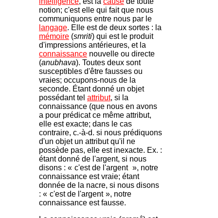
intelligence
, est la
cause
de toute
notion; c'est elle qui fait que nous
communiquons entre nous par le
langage
. Elle est de deux sortes : la
mémoire
(
smriti
) qui est le produit
d'impressions antérieures, et la
connaissance
nouvelle ou directe
(
anubhava
). Toutes deux sont
susceptibles d'être fausses ou
vraies; occupons-nous de la
seconde. Étant donné un objet
possédant tel
attribut
, si la
connaissance (que nous en avons
a pour prédicat ce même attribut,
elle est exacte; dans le cas
contraire, c.-à-d. si nous prédiquons
d'un objet un attribut qu'il ne
possède pas, elle est inexacte. Ex. :
étant donné de l'argent, si nous
disons : «
-
c'est de l'argent
,-
», notre
connaissance est vraie; étant
donnée de la nacre, si nous disons
: «
-
c'est de l'argent
-
», notre
connaissance est fausse.