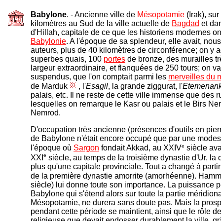
Babylone
. - Ancienne ville de
Mésopotamie
(Irak), sur
kilomètres au Sud de la ville actuelle de
Bagdad
et dan
d'Hillah, capitale de ce que les historiens modernes on
Babylonie
. A l'époque de sa splendeur, elle avait, nou
auteurs, plus de 40 kilomètres de circonférence; on y a
superbes quais, 100
portes
de bronze, des murailles tr
largeur extraordinaire, et flanquées de 250 tours; on v
suspendus, que l'on comptait parmi les
merveilles du
de Marduk
, l'
Esagil
, la grande ziggurat, l'
Etemenank
palais, etc. Il ne reste de cette ville immense que des 
lesquelles on remarque le Kasr ou palais et le Birs Ne
Nemrod.
D'occupation très ancienne (présences d'outils en pierre 
de Babylone n'était encore occupé que par une modes
e
l'époque où
Sargon
fondait Akkad, au XXIV
siècle ava
e
XXI
siècle, au temps de la troisième dynastie d'Ur, la ci
plus qu'une capitale provinciale. Tout a changé à parti
de la première dynastie amorrite (amorhéenne). Hammo
siècle) lui donne toute son importance. La puissance p
Babylone qui s'étend alors sur toute la partie méridiona
Mésopotamie, ne durera sans doute pas. Mais la prosp
pendant cette période se maintient, ainsi que le rôle de
religieuse que devait endosser durablement la ville, g