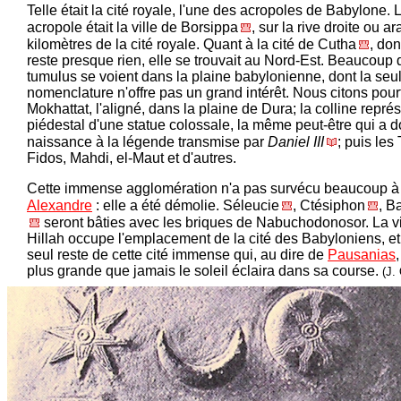
Telle était la cité royale, l'une des acropoles de Babylone. L
acropole était la ville de Borsippa
, sur la rive droite ou ar
kilomètres de la cité royale. Quant à la cité de Cutha
, don
reste presque rien, elle se trouvait au Nord-Est. Beaucoup 
tumulus se voient dans la plaine babylonienne, dont la seu
nomenclature n'offre pas un grand intérêt. Nous citons pour
Mokhattat, l'aligné, dans la plaine de Dura; la colline repré
piédestal d'une statue colossale, la même peut-être qui a 
naissance à la légende transmise par
Daniel III
; puis les 
Fidos, Mahdi, el-Maut et d'autres.
Cette immense agglomération n'a pas survécu beaucoup à
Alexandre
: elle a été démolie. Séleucie
, Ctésiphon
, B
seront bâties avec les briques de Nabuchodonosor. La vi
Hillah occupe l'emplacement de la cité des Babyloniens, et 
seul reste de cette cité immense qui, au dire de
Pausanias
,
plus grande que jamais le soleil éclaira dans sa course.
(J.