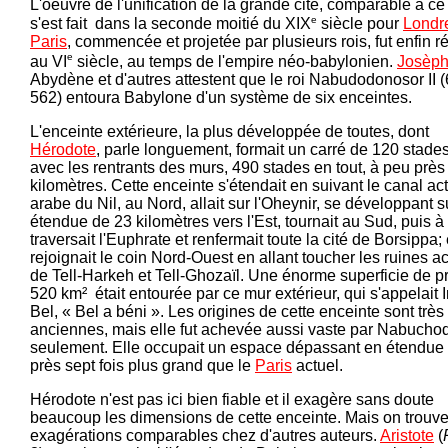
L'oeuvre de l'unification de la grande cité, comparable à ce
e
s'est fait dans la seconde moitié du XIX
siècle pour
Londr
Paris
, commencée et projetée par plusieurs rois, fut enfin r
e
au VI
siècle, au temps de l'empire néo-babylonien.
Josèp
Abydène et d'autres attestent que le roi Nabudodonosor II 
562) entoura Babylone d'un système de six enceintes.
L'enceinte extérieure, la plus développée de toutes, dont
Hérodote
, parle longuement, formait un carré de 120 stades
avec les rentrants des murs, 490 stades en tout, à peu près
kilomètres. Cette enceinte s'étendait en suivant le canal ac
arabe du Nil, au Nord, allait sur l'Oheynir, se développant 
étendue de 23 kilomètres vers l'Est, tournait au Sud, puis à 
traversait l'Euphrate et renfermait toute la cité de Borsippa; 
rejoignait le coin Nord-Ouest en allant toucher les ruines a
de Tell-Harkeh et Tell-Ghozaïl. Une énorme superficie de p
520 km² était entourée par ce mur extérieur, qui s'appelait 
Bel, « Bel a béni ». Les origines de cette enceinte sont très
anciennes, mais elle fut achevée aussi vaste par Nabucho
seulement. Elle occupait un espace dépassant en étendue
près sept fois plus grand que le
Paris
actuel.
Hérodote n'est pas ici bien fiable et il exagère sans doute
beaucoup les dimensions de cette enceinte. Mais on trouv
exagérations comparables chez d'autres auteurs.
Aristote
(