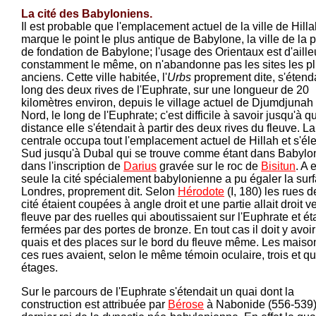
La cité des Babyloniens.
Il est probable que l'emplacement actuel de la ville de Hill
marque le point le plus antique de Babylone, la ville de la p
de fondation de Babylone; l'usage des Orientaux est d'aille
constamment le même, on n'abandonne pas les sites les p
anciens. Cette ville habitée, l'
Urbs
proprement dite, s'étenda
long des deux rives de l'Euphrate, sur une longueur de 20
kilomètres environ, depuis le village actuel de Djumdjunah
Nord, le long de l'Euphrate; c'est difficile à savoir jusqu'à q
distance elle s'étendait à partir des deux rives du fleuve. La
centrale occupa tout l'emplacement actuel de Hillah et s'éle
Sud jusqu'à Dubal qui se trouve comme étant dans Babylo
dans l'inscription de
Darius
gravée sur le roc de
Bisitun
. A 
seule la cité spécialement babylonienne a pu égaler la sur
Londres, proprement dit. Selon
Hérodote
(I, 180) les rues d
cité étaient coupées à angle droit et une partie allait droit ve
fleuve par des ruelles qui aboutissaient sur l'Euphrate et ét
fermées par des portes de bronze. En tout cas il doit y avoi
quais et des places sur le bord du fleuve même. Les maiso
ces rues avaient, selon le même témoin oculaire, trois et qu
étages.
Sur le parcours de l'Euphrate s'étendait un quai dont la
construction est attribuée par
Bérose
à Nabonide (556-539),