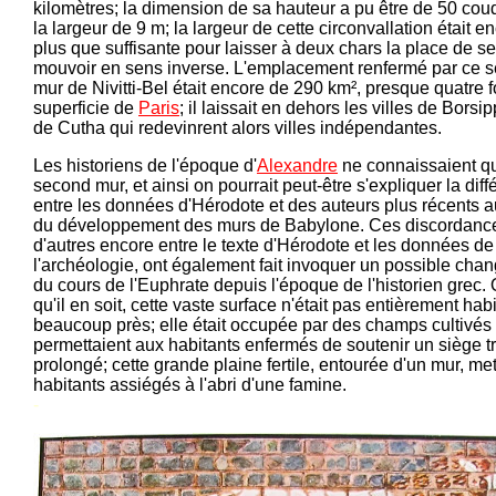
kilomètres; la dimension de sa hauteur a pu être de 50 cou
la largeur de 9 m; la largeur de cette circonvallation était e
plus que suffisante pour laisser à deux chars la place de se
mouvoir en sens inverse. L'emplacement renfermé par ce 
mur de Nivitti-Bel était encore de 290 km², presque quatre f
superficie de
Paris
; il laissait en dehors les villes de Borsip
de Cutha qui redevinrent alors villes indépendantes.
Les historiens de l'époque d'
Alexandre
ne connaissaient q
second mur, et ainsi on pourrait peut-être s'expliquer la dif
entre les données d'Hérodote et des auteurs plus récents a
du développement des murs de Babylone. Ces discordance
d'autres encore entre le texte d'Hérodote et les données de
l'archéologie, ont également fait invoquer un possible ch
du cours de l'Euphrate depuis l'époque de l'historien grec.
qu'il en soit, cette vaste surface n'était pas entièrement hab
beaucoup près; elle était occupée par des champs cultivés
permettaient aux habitants enfermés de soutenir un siège t
prolongé; cette grande plaine fertile, entourée d'un mur, mett
habitants assiégés à l'abri d'une famine.
-