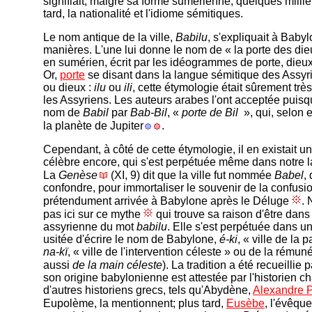
signifiait, malgré sa forme sumérienne, quelques milli
tard, la nationalité et l'idiome sémitiques.
Le nom antique de la ville,
Babilu
, s'expliquait à Bab
manières. L'une lui donne le nom de « la porte des die
en sumérien, écrit par les idéogrammes de porte, dieux 
Or,
porte
se disant dans la langue sémitique des Assy
ou dieux :
ilu
ou
ili
, cette étymologie était sûrement trè
les Assyriens. Les auteurs arabes l'ont acceptée puisqu'
nom de
Babil
par
Bab-Bil
, «
porte de Bil
», qui, selon 
la planète de Jupiter
.
Cependant, à côté de cette étymologie, il en existait un
célèbre encore, qui s'est perpétuée même dans notre l
La
Genèse
(XI, 9) dit que la ville fut nommée
Babel
,
confondre, pour immortaliser le souvenir de la confusi
prétendument arrivée à Babylone après le Déluge
. 
pas ici sur ce mythe
qui trouve sa raison d'être dans
assyrienne du mot
babilu
. Elle s'est perpétuée dans 
usitée d'écrire le nom de Babylone,
é-ki
, « ville de la p
na-kï
, « ville de l'intervention céleste » ou de la rémunér
aussi
de la main céleste
). La tradition a été recueillie 
son origine babylonienne est attestée par l'historien 
d'autres historiens grecs, tels qu'Abydène,
Alexandre P
Eupolème, la mentionnent; plus tard,
Eusèbe
, l'évêqu