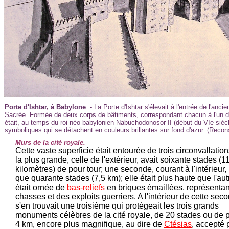
Porte d'Ishtar, à Babylone
. - La Porte d'Ishtar s'élevait à l'entrée de l'anci
Sacrée. Formée de deux corps de bâtiments, correspondant chacun à l'un de
était, au temps du roi néo-babylonien Nabuchodonosor II (début du VIe sièc
symboliques qui se détachent en couleurs brillantes sur fond d'azur. (Recon
Murs de la cité royale.
Cette vaste superficie était entourée de trois circonvallatio
la plus grande, celle de l'extérieur, avait soixante stades (1
kilomètres) de pour tour; une seconde, courant à l'intérieur, 
que quarante stades (7,5 km); elle était plus haute que l'aut
était ornée de
bas-reliefs
en briques émaillées, représentan
chasses et des exploits guerriers. A l'intérieur de cette seco
s'en trouvait une troisième qui protégeait les trois grands
monuments célèbres de la cité royale, de 20 stades ou de 
4 km, encore plus magnifique, au dire de
Ctésias
, accepté 