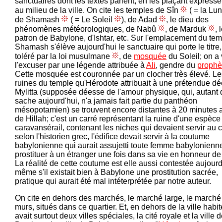
sanctuaires dont les textes parlent, en les plaçant express
au milieu de la ville. On cite les temples de Sîn
( = la Lu
de Shamash
( = Le Soleil
), de Adad
, le dieu des
phénomènes météorologiques, de Nabû
, de Marduk
, 
patron de Babylone, d'Ishtar, etc. Sur l'emplacement du te
Shamash s'élève aujourd'hui le sanctuaire qui porte le titre
toléré par la loi musulmane
, de
mosquée
du Soleil; on a
l'excuser par une légende attribuée à
Ali
, gendre du
prophè
Cette mosquée est couronnée par un clocher très élevé. Le
ruines du temple qu'Hérodote attribuait à une prétendue d
Mylitta (supposée déesse de l'amour physique, qui, autant 
sache aujourd'hui, n'a jamais fait partie du panthéon
mésopotamien) se trouvent encore distantes à 20 minutes 
de Hillah; c'est un carré représentant la ruine d'une espèce
caravansérail, contenant les niches qui devaient servir au c
selon l'historien grec, l'édifice devait servir à la coutume
babylonienne qui aurait assujetti toute femme babylonienn
prostituer à un étranger une fois dans sa vie en honneur de 
La réalité de cette coutume est elle aussi contestée aujourd
même s'il existait bien à Babylone une prostitution sacrée,
pratique qui aurait été mal intéterprétée par notre auteur.
On cite en dehors des marchés, le marché large, le marché
murs, situés dans ce quartier. Et, en dehors de la ville habité
avait surtout deux villes spéciales, la cité royale et la ville 