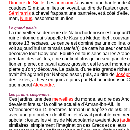
Diodore de Sicile
. Les
animaux
avaient une hauteur de 
coudées (2 m); au milieu on voyait, au dire de l'auteur grec,
Sémiramis
à cheval frappant une panthère, et à côté d'elle,
mari,
Ninus
, assommant un lion.
Le grand palais.
La merveilleuse demeure de Nabuchodonosor est aujourd'
ruine informe qui s'appelle le Kasr ou Mudgélibeh, couvran
encore 13 hectares. Le centre est dominé par une colline, 
voit aujourd'hui un tamaris (
athleh
); de cette hauteur centra
découvre tout Babylone. Fouillé en tous sens par les Arabe
pendant des siècles, il ne contient plus qu'un seul pan de 
lion en pierre, de travail assez grossier, est le seul monum
pierre qu'on y découvre. Le palais, d'une très grande riches
avait été agrandi par Nabopolassar, puis, au dire de
Josèp
des textes, achevé en quinze jours par Nabuchodonosor. C'
que mourut
Alexandre
.
Les jardins suspendus.
Ces jardins, une des
merveilles
du monde, au dire des Anc
devaient être sur la colline actuelle d'Amran-ibn-Ali. Ils
s'étendaient sur 15 hectares, formant un trapèze de 500 et
avec une profondeur de 400 m, et n'avait probablement rie
spécial : toutes les villes de Mésopotamie avaient des
jard
similaires, simplement l'imagination des Grecs et de leurs