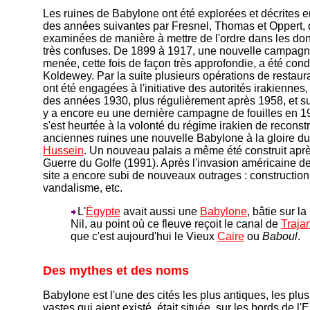
Les ruines de Babylone ont été explorées et décrites 
des années suivantes par Fresnel, Thomas et Oppert, q
examinées de manière à mettre de l'ordre dans les do
très confuses. De 1899 à 1917, une nouvelle campagne
menée, cette fois de façon très approfondie, a été cond
Koldewey. Par la suite plusieurs opérations de restau
ont été engagées à l'initiative des autorités irakiennes, 
des années 1930, plus régulièrement après 1958, et sur
y a encore eu une dernière campagne de fouilles en 19
s'est heurtée à la volonté du régime irakien de reconstr
anciennes ruines une nouvelle Babylone à la gloire d
Hussein
. Un nouveau palais a même été construit apr
Guerre du Golfe (1991). Après l'invasion américaine de l
site a encore subi de nouveaux outrages : construction 
vandalisme, etc.
L'
Égypte
avait aussi une
Babylone
, bâtie sur la
Nil, au point où ce fleuve reçoit le canal de
Traja
que c'est aujourd'hui le Vieux
Caire
ou
Baboul
.
Des mythes et des noms
Babylone est l'une des cités les plus antiques, les plus 
vastes qui aient existé, était située, sur les bords de l'