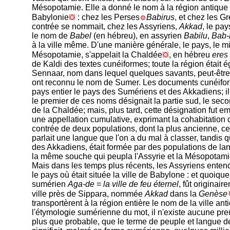
Mésopotamie. Elle a donné le nom à la région antique q
Babylonie
: chez les Perses
Babirus
, et chez les G
contrée se nommait, chez les Assyriens,
Akkad
, le pa
le nom de
Babel
(en hébreu), en assyrien
Babilu
,
Bab-i
à la ville même. D'une manière générale, le pays, le mi
Mésopotamie, s'appelait la Chaldée
, en hébreu
eres
de Kaldi des textes cunéiformes; toute la région était
Sennaar, nom dans lequel quelques savants, peut-être
ont reconnu le nom de Sumer. Les documents cunéif
pays entier le pays des Sumériens et des Akkadiens; i
le premier de ces noms désignait la partie sud, le seco
de la Chaldée; mais, plus tard, cette désignation fut
une appellation cumulative, exprimant la cohabitatio
contrée de deux populations, dont la plus ancienne, c
parlait une langue que l'on a du mal à classer, tandis qu
des Akkadiens, était formée par des populations de la
la même souche qui peupla l'Assyrie et la Mésopotami
Mais dans les temps plus récents, les Assyriens enten
le pays où était située la ville de Babylone : et quoiqu
sumérien
Aga-de
=
la ville de feu éternel
, fût originair
ville près de Sippara, nommée
Akkad
dans la
Genèse
transportèrent à la région entière le nom de la ville an
l'étymologie sumérienne du mot, il n'existe aucune preuv
plus que probable, que le terme de peuple et langue 