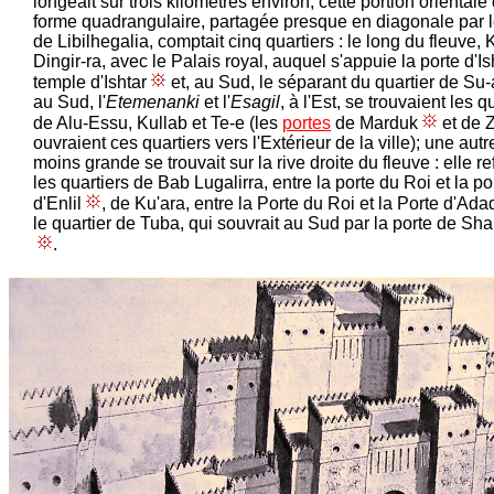
longeait sur trois kilomètres environ; cette portion orientale
forme quadrangulaire, partagée presque en diagonale par l
de Libilhegalia, comptait cinq quartiers : le long du fleuve, 
Dingir-ra, avec le Palais royal, auquel s'appuie la porte d'Ish
temple d'Ishtar
et, au Sud, le séparant du quartier de Su-
au Sud, l'
Etemenanki
et l'
Esagil
, à l'Est, se trouvaient les q
de Alu-Essu, Kullab et Te-e (les
portes
de Marduk
et de 
ouvraient ces quartiers vers l'Extérieur de la ville); une autr
moins grande se trouvait sur la rive droite du fleuve : elle re
les quartiers de Bab Lugalirra, entre la porte du Roi et la po
d'Enlil
, de Ku'ara, entre la Porte du Roi et la Porte d'Ada
le quartier de Tuba, qui souvrait au Sud par la porte de S
.