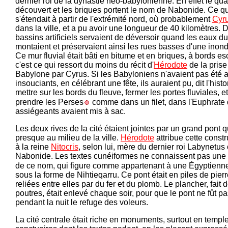
dernier roi de la dynastie néo-babylonienne. En effet le qua
découvert et les briques portent le nom de Nabonide. Ce q
s'étendait à partir de l'extrémité nord, où probablement
Cyr
dans la ville, et a pu avoir une longueur de 40 kilomètres. 
bassins artificiels servaient de déversoir quand les eaux du
montaient et préservaient ainsi les rues basses d'une inond
Ce mur fluvial était bâti en bitume et en briques, à bords e
c'est ce qui ressort du moins du récit d'
Hérodote
de la prise
Babylone par Cyrus. Si les Babyloniens n'avaient pas été 
insouciants, en célébrant une fête, ils auraient pu, dit l'histo
mettre sur les bords du fleuve, fermer les portes fluviales, et
prendre les Perses
comme dans un filet, dans l'Euphrate 
assiégeants avaient mis à sac.
Les deux rives de la cité étaient jointes par un grand pont qu
presque au milieu de la ville.
Hérodote
attribue cette constr
à la reine
Nitocris
, selon lui, mère du dernier roi Labynetus
Nabonide. Les textes cunéiformes ne connaissent pas une 
de ce nom, qui figure comme appartenant à une Égyptienn
sous la forme de Nihtieqarru. Ce pont était en piles de pierr
reliées entre elles par du fer et du plomb. Le plancher, fait 
poutres, était enlevé chaque soir, pour que le pont ne fût p
pendant la nuit le refuge des voleurs.
La cité centrale était riche en monuments, surtout en templ