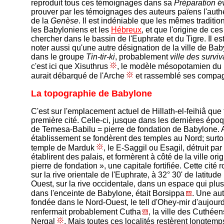
reproduit tous ces témoignages dans sa
Préparation é
prouver par les témoignages des auteurs païens l'authe
de la
Genèse
. Il est indéniable que les mêmes traditio
les Babyloniens et les
Hébreux
, et que l'origine de ce
chercher dans le bassin de l'Euphrate et du Tigre. Il es
noter aussi qu'une autre désignation de la ville de Ba
dans le groupe
Tin-tir-ki
, probablement
ville des surviv
c'est ici que Xisuthrus
, le modèle mésopotamien du
aurait débarqué de l'Arche
et rassemblé ses compa
La topographie de Babylone
C'est sur l'emplacement actuel de Hillath-el-feihiâ que 
première cité. Celle-ci, jusque dans les dernières épo
de Temesa-Babilu = pierre de fondation de Babylone. 
établissement se fondèrent des temples au Nord; surto
temple de Marduk
, le E-Saggil ou Esagil, détruit par
établirent des palais, et formèrent à côté de la ville orig
pierre de fondation », une capitale fortifiée. Cette cité r
sur la rive orientale de l'Euphrate, à 32° 30' de latitud
Ouest, sur la rive occidentale, dans un espace qui plus
dans l'enceinte de Babylone, était Borsippa
. Une autr
fondée dans le Nord-Ouest, le tell d'Ohey-mir d'aujourd'
renfermait probablement Cutha
, la ville des Cuthée
Nergal
. Mais toutes ces localités restèrent longtem