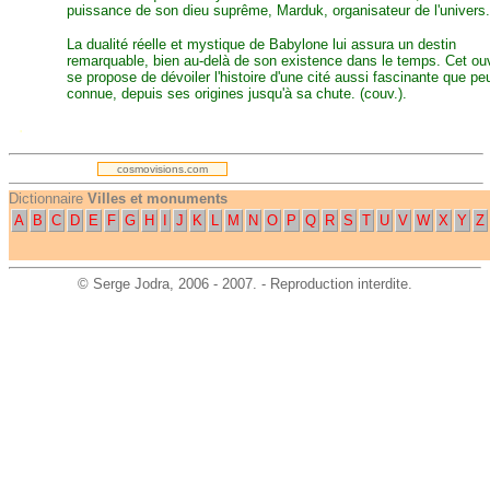
puissance de son dieu suprême, Marduk, organisateur de l'univers.
La dualité réelle et mystique de Babylone lui assura un destin
remarquable, bien au-delà de son existence dans le temps. Cet ou
se propose de dévoiler l'histoire d'une cité aussi fascinante que pe
connue, depuis ses origines jusqu'à sa chute. (couv.).
.
cosmovisions.com
Dictionnaire
Villes et monuments
A
B
C
D
E
F
G
H
I
J
K
L
M
N
O
P
Q
R
S
T
U
V
W
X
Y
Z
©
Serge Jodra
, 2006 - 2007. - Reproduction interdite.