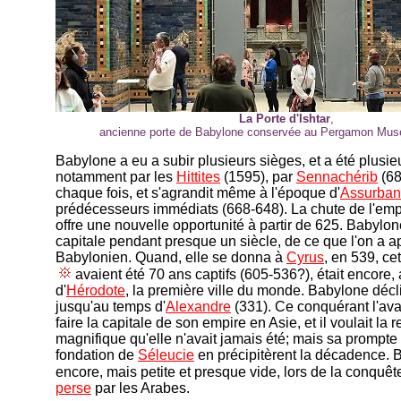
La Porte d'Ishtar
,
ancienne porte de Babylone conservée au Pergamon Mus
Babylone a eu a subir plusieurs sièges, et a été plusie
notamment par les
Hittites
(1595), par
Sennachérib
(68
chaque fois, et s'agrandit même à l'époque d'
Assurban
prédécesseurs immédiats (668-648). La chute de l'empi
offre une nouvelle opportunité à partir de 625. Babylon
capitale pendant presque un siècle, de ce que l'on a a
Babylonien. Quand, elle se donna à
Cyrus
, en 539, cet
avaient été 70 ans captifs (605-536?), était encore,
d'
Hérodote
, la première ville du monde. Babylone décl
jusqu'au temps d'
Alexandre
(331). Ce conquérant l'ava
faire la capitale de son empire en Asie, et il voulait la 
magnifique qu'elle n'avait jamais été; mais sa prompte 
fondation de
Séleucie
en précipitèrent la décadence. B
encore, mais petite et presque vide, lors de la conquêt
perse
par les Arabes.