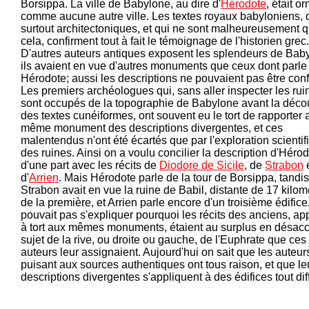
Borsippa. La ville de Babylone, au dire d'
Hérodote
, était o
comme aucune autre ville. Les textes royaux babyloniens, 
surtout architectoniques, et qui ne sont malheureusement 
cela, confirment tout à fait le témoignage de l'historien grec.
D'autres auteurs antiques exposent les splendeurs de Bab
ils avaient en vue d'autres monuments que ceux dont parle
Hérodote; aussi les descriptions ne pouvaient pas être con
Les premiers archéologues qui, sans aller inspecter les rui
sont occupés de la topographie de Babylone avant la déco
des textes cunéiformes, ont souvent eu le tort de rapporter 
même monument des descriptions divergentes, et ces
malentendus n'ont été écartés que par l'exploration scientif
des ruines. Ainsi on a voulu concilier la description d'Héro
d'une part avec les récits de
Diodore de Sicile
, de
Strabon
d'
Arrien
. Mais Hérodote parle de la tour de Borsippa, tandi
Strabon avait en vue la ruine de Babil, distante de 17 kilom
de la première, et Arrien parle encore d'un troisième édific
pouvait pas s'expliquer pourquoi les récits des anciens, ap
à tort aux mêmes monuments, étaient au surplus en désac
sujet de la rive, ou droite ou gauche, de l'Euphrate que ces
auteurs leur assignaient. Aujourd'hui on sait que les auteur
puisant aux sources authentiques ont tous raison, et que le
descriptions divergentes s'appliquent à des édifices tout dif
-