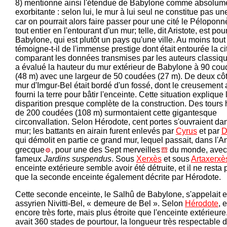
8) mentionne ainsi l'étendue de Babylone comme absolum
exorbitante : selon lui, le mur à lui seul ne constitue pas une
car on pourrait alors faire passer pour une cité le Pélopon
tout entier en l'entourant d'un mur; telle, dit Aristote, est pou
Babylone, qui est plutôt un pays qu'une ville. Au moins tout
témoigne-t-il de l'immense prestige dont était entourée la ci
comparant les données transmises par les auteurs classiqu
a évalué la hauteur du mur extérieur de Babylone à 90 co
(48 m) avec une largeur de 50 coudées (27 m). De deux côt
mur d'Imgur-Bel était bordé d'un fossé, dont le creusement 
fourni la terre pour bâtir l'enceinte. Cette situation explique 
disparition presque complète de la construction. Des tours
de 200 coudées (108 m) surmontaient cette gigantesque
circonvallation. Selon Hérodote, cent portes s'ouvraient da
mur; les battants en airain furent enlevés par
Cyrus
et par
D
qui démolit en partie ce grand mur, lequel passait, dans l'An
grecque
, pour une des Sept merveilles
du monde, avec
fameux
Jardins suspendus
. Sous
Xerxès
et sous
Artaxerxè
enceinte extérieure semble avoir été détruite, et il ne resta 
que la seconde enceinte également décrite par Hérodote.
Cette seconde enceinte, le Salhû de Babylone, s'appelait 
assyrien Nivitti-Bel, «
-
demeure de Bel ». Selon
Hérodote
, e
encore très forte, mais plus étroite que l'enceinte extérieure
avait 360 stades de pourtour, la longueur très respectable 