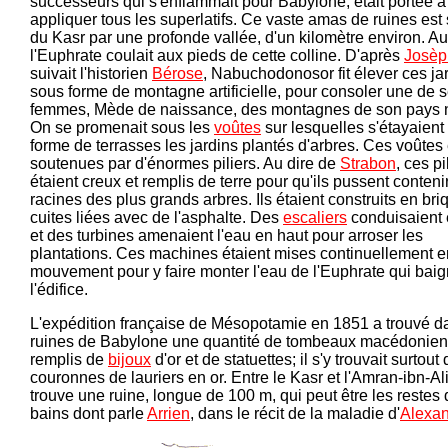
successeurs qui s'enflammait pour Babylone, était portée à 
appliquer tous les superlatifs. Ce vaste amas de ruines est
du Kasr par une profonde vallée, d'un kilomètre environ. Au
l'Euphrate coulait aux pieds de cette colline. D'après
Josèp
suivait l'historien
Bérose
, Nabuchodonosor fit élever ces jar
sous forme de montagne artificielle, pour consoler une de 
femmes, Mède de naissance, des montagnes de son pays n
On se promenait sous les
voûtes
sur lesquelles s'étayaient
forme de terrasses les jardins plantés d'arbres. Ces voûtes 
soutenues par d'énormes piliers. Au dire de
Strabon
, ces pi
étaient creux et remplis de terre pour qu'ils pussent conteni
racines des plus grands arbres. Ils étaient construits en bri
cuites liées avec de l'asphalte. Des
escaliers
conduisaient 
et des turbines amenaient l'eau en haut pour arroser les
plantations. Ces machines étaient mises continuellement e
mouvement pour y faire monter l'eau de l'Euphrate qui baig
l'édifice.
L'expédition française de Mésopotamie en 1851 a trouvé d
ruines de Babylone une quantité de tombeaux macédonien
remplis de
bijoux
d'or et de statuettes; il s'y trouvait surtout
couronnes de lauriers en or. Entre le Kasr et l'Amran-ibn-Al
trouve une ruine, longue de 100 m, qui peut être les restes
bains dont parle
Arrien
, dans le récit de la maladie d'
Alexa