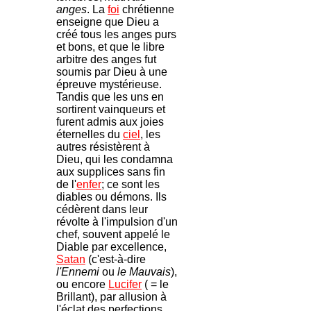
anges
. La
foi
chrétienne
enseigne que Dieu a
créé tous les anges purs
et bons, et que le libre
arbitre des anges fut
soumis par Dieu à une
épreuve mystérieuse.
Tandis que les uns en
sortirent vainqueurs et
furent admis aux joies
éternelles du
ciel
, les
autres résistèrent à
Dieu, qui les condamna
aux supplices sans fin
de l'
enfer
; ce sont les
diables ou démons. Ils
cédèrent dans leur
révolte à l'impulsion d'un
chef, souvent appelé le
Diable par excellence,
Satan
(c'est-à-dire
l'Ennemi
ou
le Mauvais
),
ou encore
Lucifer
( = le
Brillant), par allusion à
l'éclat des perfections