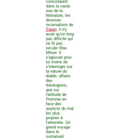
consistaient
dans la vaste
mer de la
littérature, les
diverses
incarnations de
Satan
, il n'y
avait qu'un long
pas difficile qui
ne fit pas
reculer Max
Milner. Il
s'agissait pour
lui moins de
s'interroger sur
la nature du
diable, affaire
des
théologiens,
que sur
l'attitude de
l'homme en
face des
aspects du mal
les plus
propres à
l'atteindre. Un
grand voyage
dans le
surnaturel.