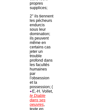
propres
supplices;
2° ils tiennent
les pécheurs
endurcis
sous leur
domination;
ils peuvent
même en
certains cas
jeter un
trouble
profond dans
les facultés
humaines
par
l'obsession
et la
possession; (
E.-H. Vollet,
le Diable
dans ses
oeuvres
,
texte en