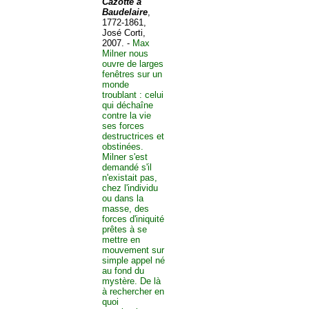
Cazotte à
Baudelaire
,
1772-1861,
José Corti,
2007. -
Max
Milner nous
ouvre de larges
fenêtres sur un
monde
troublant : celui
qui déchaîne
contre la vie
ses forces
destructrices et
obstinées.
Milner s'est
demandé s'il
n'existait pas,
chez l'individu
ou dans la
masse, des
forces d'iniquité
prêtes à se
mettre en
mouvement sur
simple appel né
au fond du
mystère. De là
à rechercher en
quoi