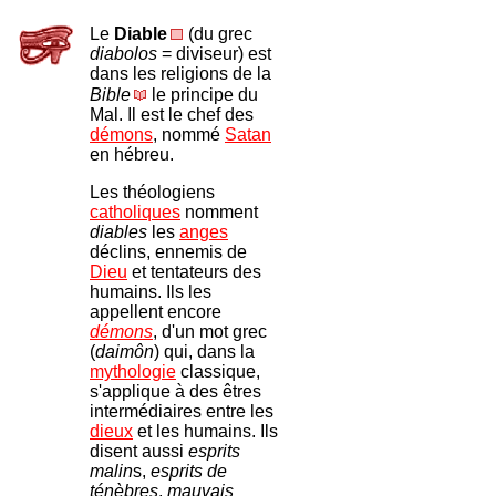
Le
Diable
(du grec
diabolos
= diviseur) est
dans les religions de la
Bible
le principe du
Mal. Il est le chef des
démons
, nommé
Satan
en hébreu.
Les théologiens
catholiques
nomment
diables
les
anges
déclins, ennemis de
Dieu
et tentateurs des
humains. Ils les
appellent encore
démons
, d'un mot grec
(
daimôn
) qui, dans la
mythologie
classique,
s'applique à des êtres
intermédiaires entre les
dieux
et les humains. Ils
disent aussi
esprits
malin
s,
esprits de
ténèbres
,
mauvais