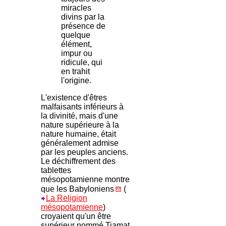
miracles
divins par la
présence de
quelque
élément,
impur ou
ridicule, qui
en trahit
l'origine.
L'existence d'êtres
malfaisants inférieurs à
la divinité, mais d'une
nature supérieure à la
nature humaine, était
généralement admise
par les peuples anciens.
Le déchiffrement des
tablettes
mésopotamienne montre
que les Babyloniens
(
La Religion
mésopotamienne
)
croyaient qu'un être
supérieur nommé Tiamat