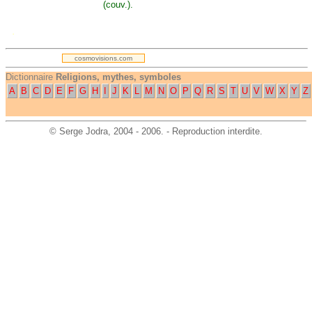
(couv.).
.
cosmovisions.com
Dictionnaire
Religions, mythes, symboles
A
B
C
D
E
F
G
H
I
J
K
L
M
N
O
P
Q
R
S
T
U
V
W
X
Y
Z
©
Serge Jodra
, 2004 - 2006. - Reproduction interdite.