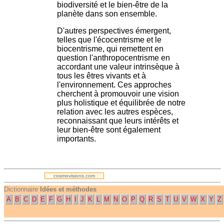
biodiversité et le bien-être de la
planète dans son ensemble.
D'autres perspectives émergent,
telles que l'écocentrisme et le
biocentrisme, qui remettent en
question l'anthropocentrisme en
accordant une valeur intrinsèque à
tous les êtres vivants et à
l'environnement. Ces approches
cherchent à promouvoir une vision
plus holistique et équilibrée de notre
relation avec les autres espèces,
reconnaissant que leurs intérêts et
leur bien-être sont également
importants.
.
cosmovisions.com
Dictionnaire
Idées et méthodes
A
B
C
D
E
F
G
H
I
J
K
L
M
N
O
P
Q
R
S
T
U
V
W
X
Y
Z