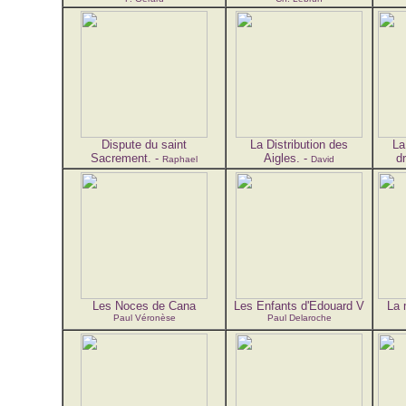
Dispute du saint
La Distribution des
La
Sacrement. -
Aigles. -
d
Raphael
David
Les Noces de Cana
Les Enfants d'Edouard V
La 
Paul Véronèse
Paul Delaroche