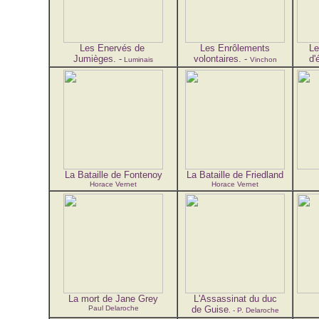
Les Enervés de
Les Enrôlements
Le
Jumièges. -
volontaires. -
d'
Luminais
Vinchon
La Bataille de Fontenoy
La Bataille de Friedland
Horace Vernet
Horace Vernet
La mort de Jane Grey
L'Assassinat du duc
Paul Delaroche
de Guise
. - P. Delaroche