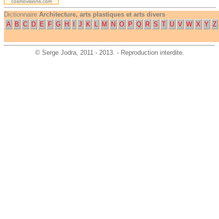
cosmovisions.com
Dictionnaire
Architecture, arts plastiques et arts divers
A
B
C
D
E
F
G
H
I
J
K
L
M
N
O
P
Q
R
S
T
U
V
W
X
Y
Z
©
Serge Jodra
, 2011 - 2013. - Reproduction interdite.