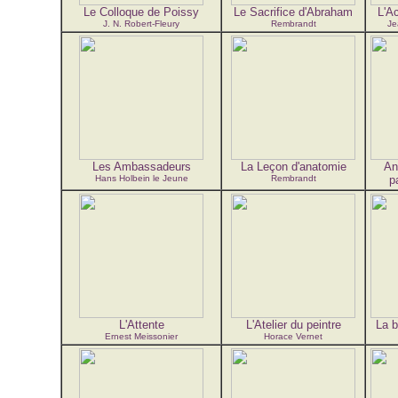
Le Colloque de Poissy
Le Sacrifice d'Abraham
L'A
J. N. Robert-Fleury
Rembrandt
Je
Les Ambassadeurs
La Leçon d'anatomie
An
Hans Holbein le Jeune
Rembrandt
p
L'Attente
L'Atelier du peintre
La b
Ernest Meissonier
Horace Vernet