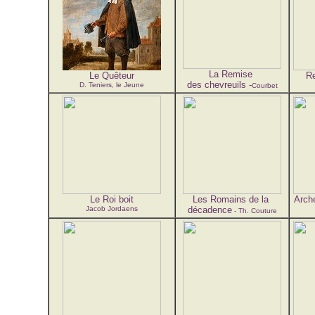
La Remise
Le Quêteur
Re
des chevreuils -
D. Teniers, le Jeune
Courbet
Le Roi boit
Les Romains de la
Arche
Jacob Jordaens
décadence
- Th. Couture