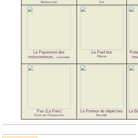
Meissonnier
Cot
Le Payement des
Le Pied bot
Port
moissonneurs
Ribera
nou
. - Lhermitte
Pax (La Paix)
Le Porteur de dépêches
La Ba
Puvis de Chavannes
Neuville