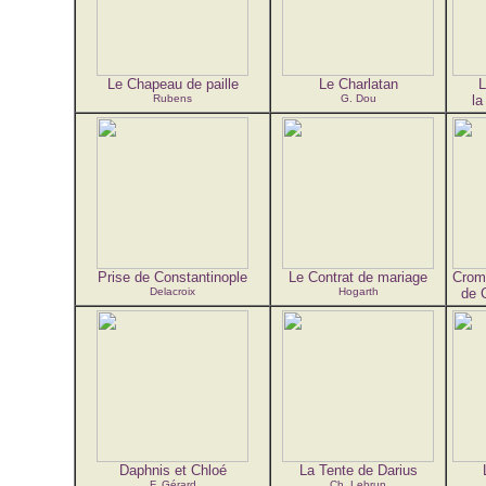
Le Chapeau de paille
Le Charlatan
L
Rubens
G. Dou
la
Prise de Constantinople
Le Contrat de mariage
Crom
Delacroix
Hogarth
de C
Daphnis et Chloé
La Tente de Darius
F. Gérard
Ch. Lebrun