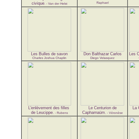
civique
Raphael
. - Van der Helst
Les Bulles de savon
Don Balthazar Carlos
Les C
Charles Joshua Chaplin
Diego Velasquez
L'enlèvement des filles
Le Centurion de
La 
de Leucippe.
Capharnaüm.
- Rubens
- Véronèse