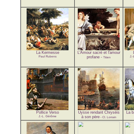
La Kermesse
L'Amour sacré et l'amour
Paul Rubens
profane -
J.-
Titien
Pollice Verso
Uysse rendant Chryséis
La b
J.-L. Gérôme
à son père
- Cl. Lorrain