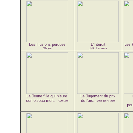
Les Illusions perdues
L'Interdit
Les 
Gleyre
J.-P. Laurens
La Jeune fille qui pleure
Le Jugement du prix
son oiseau mort. -
de l'arc
Greuze
. - Van der Helst
pou