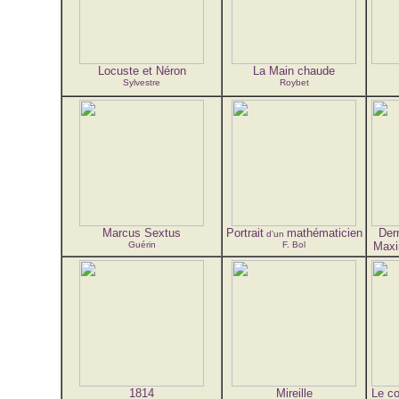
Locuste et Néron
La Main chaude
Sylvestre
Roybet
Marcus Sextus
Portrait
mathématicien
Der
d'un
Guérin
F. Bol
Maxi
1814
Mireille
Le co