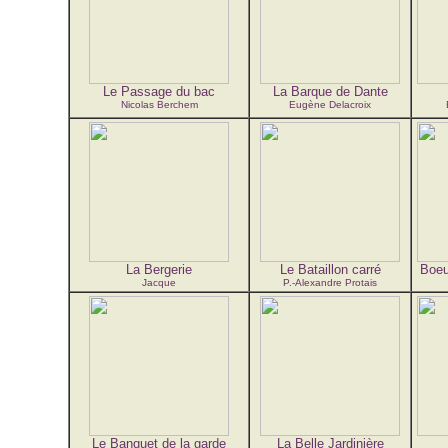
Le Passage du bac
La Barque de Dante
Nicolas Berchem
Eugène Delacroix
La Bergerie
Le Bataillon carré
Boeu
Jacque
P.-Alexandre Protais
Le Banquet de la garde
La Belle Jardinière