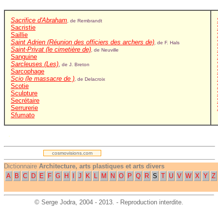
Sacrifice d'Abraham
, de Rembrandt
Sacristie
Saillie
Saint Adrien (Réunion des officiers des archers de)
, de F. Hals
Saint-Privat (le cimetière de)
, de Neuville
Sanguine
Sarcleuses (Les)
,
de J. Breton
Sarcophage
Scio (le massacre de )
, de Delacroix
Scotie
Sculpture
Secrétaire
Serrurerie
Sfumato
.
cosmovisions.com
Dictionnaire
Architecture, arts plastiques et arts divers
A
B
C
D
E
F
G
H
I
J
K
L
M
N
O
P
Q
R
S
T
U
V
W
X
Y
Z
©
Serge Jodra
, 2004 - 2013. - Reproduction interdite.