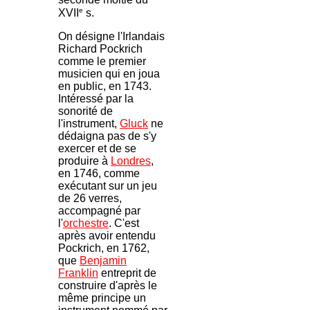
e
XVII
s.
On désigne l'Irlandais
Richard Pockrich
comme le premier
musicien qui en joua
en public, en 1743.
Intéressé par la
sonorité de
l'instrument,
Gluck
ne
dédaigna pas de s'y
exercer et de se
produire à
Londres
,
en 1746, comme
exécutant sur un jeu
de 26 verres,
accompagné par
l'
orchestre
. C'est
après avoir entendu
Pockrich, en 1762,
que
Benjamin
Franklin
entreprit de
construire d'après le
même principe un