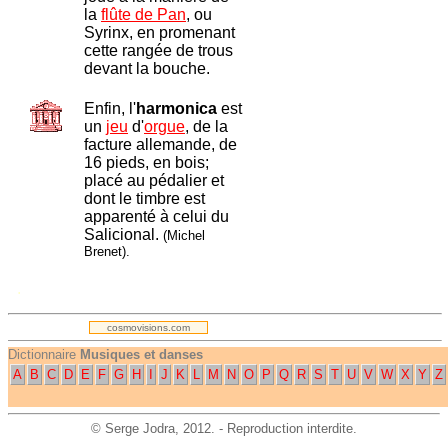
la
flûte de Pan
, ou
Syrinx, en promenant
cette rangée de trous
devant la bouche.
Enfin, l'
harmonica
est
un
jeu
d'
orgue
, de la
facture allemande, de
16 pieds, en bois;
placé au pédalier et
dont le timbre est
apparenté à celui du
Salicional.
(Michel
Brenet).
.
cosmovisions.com
Dictionnaire
Musiques et danses
A
B
C
D
E
F
G
H
I
J
K
L
M
N
O
P
Q
R
S
T
U
V
W
X
Y
Z
©
Serge Jodra
, 2012. - Reproduction interdite.