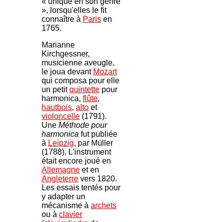
« unique en son genre
», lorsqu'elles le fit
connaître à
Paris
en
1765.
Marianne
Kirchgessner,
musicienne aveugle,
le joua devant
Mozart
qui composa pour elle
un petit
quintette
pour
harmonica,
flûte
,
hautbois
,
alto
et
violoncelle
(1791).
Une
Méthode pour
harmonica
fut publiée
à
Leipzig
, par Müller
(1788). L'instrument
était encore joué en
Allemagne
et en
Angleterre
vers 1820.
Les essais tentés pour
y adapter un
mécanisme à
archets
ou à
clavier