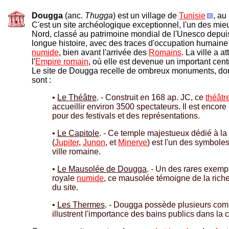
D
ougga
(anc.
Thugga
) est un village de
Tunisie
, au
C'est un site archéologique exceptionnel, l'un des mie
Nord, classé au patrimoine mondial de l'Unesco depu
longue histoire, avec des traces d'occupation humaine
numide
, bien avant l'arrivée des
Romains
. La ville a 
l'
Empire romain
, où elle est devenue un important centre
Le site de Dougga recelle de ombreux monuments, don
sont :
•
Le Théâtre
. - Construit en 168 ap. JC, ce
théâtr
accueillir environ 3500 spectateurs. Il est encore 
pour des festivals et des représentations.
•
Le Capitole
. - Ce temple majestueux dédié à la 
(
Jupiter
,
Junon
, et
Minerve
) est l'un des symbole
ville romaine.
•
Le Mausolée de Dougga
. - Un des rares exempl
royale
numide
, ce mausolée témoigne de la riche
du site.
•
Les Thermes
. - Dougga possède plusieurs com
illustrent l'importance des bains publics dans la 