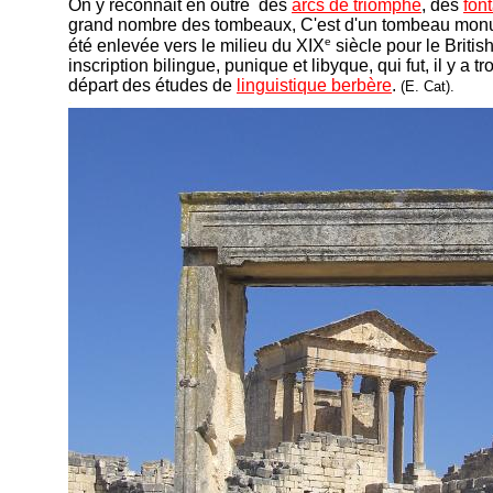
On y reconnait en outre des
arcs de triomphe
, des
fon
grand nombre des tombeaux, C'est d'un tombeau monu
e
été enlevée vers le milieu du XIX
siècle pour le Briti
inscription bilingue, punique et libyque, qui fut, il y a tr
départ des études de
linguistique berbère
.
(E. Cat).
-