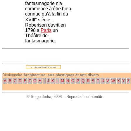
fantasmagorie n'a
commencé à être bien
connue qu'à la fin du
e
XVIII
siècle :
Robertson ouvrit en
1798 à
Paris
un
Théâtre de
fantasmagorie.
.
cosmovisions.com
Dictionnaire
Architecture, arts plastiques et arts divers
A
B
C
D
E
F
G
H
I
J
K
L
M
N
O
P
Q
R
S
T
U
V
W
X
Y
Z
©
Serge Jodra
, 2008. - Reproduction interdite.