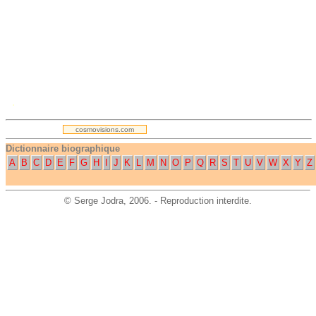
.
cosmovisions.com
Dictionnaire biographique
A
B
C
D
E
F
G
H
I
J
K
L
M
N
O
P
Q
R
S
T
U
V
W
X
Y
Z
©
Serge Jodra
, 2006. - Reproduction interdite.