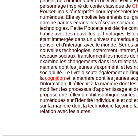
penser, de communiquer et de vivre. Petite P
personnage inspiré du conte classique de
Ch
Poucet
, mais réinterprété pour représenter l
numérique. Elle symbolise les enfants qui g
dominé par les écrans, les réseaux sociaux, e
technologies. Petite Poucette est décrite co
habile avec les nouvelles technologies. Ell
étant immergée dans un univers numérique q
penser et d'interagir avec le monde. Serres
nouvelles technologies, notamment Internet, 
réseaux sociaux, transforment les modes de 
examine les changements dans les relations i
manière dont les jeunes s'expriment, et les 
sociabilité. Le livre discute également de l'i
la
cognition
et la manière dont les jeunes acqu
l'information. Il réfléchit à la manière dont le
modifient les processus d'apprentissage et de 
propose une réflexion philosophique sur les 
numériques sur l'identité individuelle et colle
sur la manière dont la technologie façonne la 
relation avec les autres.
.