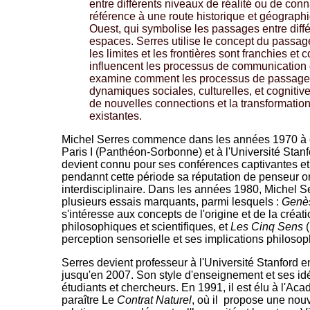
entre différents niveaux de réalité ou de conna
référence à une route historique et géograph
Ouest, qui symbolise les passages entre dif
espaces. Serres utilise le concept du passa
les limites et les frontières sont franchies et
influencent les processus de communication et
examine comment les processus de passage 
dynamiques sociales, culturelles, et cognitives
de nouvelles connections et la transformation
existantes.
Michel Serres commence dans les années 1970 à e
Paris I (Panthéon-Sorbonne) et à l'Université Stanf
devient connu pour ses conférences captivantes et in
pendannt cette période sa réputation de penseur ori
interdisciplinaire. Dans les années 1980, Michel 
plusieurs essais marquants, parmi lesquels :
Genè
s'intéresse aux concepts de l'origine et de la créat
philosophiques et scientifiques, et
Les Cinq Sens
(
perception sensorielle et ses implications philoso
Serres devient professeur à l'Université Stanford e
jusqu'en 2007. Son style d'enseignement et ses id
étudiants et chercheurs. En 1991, il est élu à l'Acad
paraître Le
Contrat Naturel
, où il propose une nou