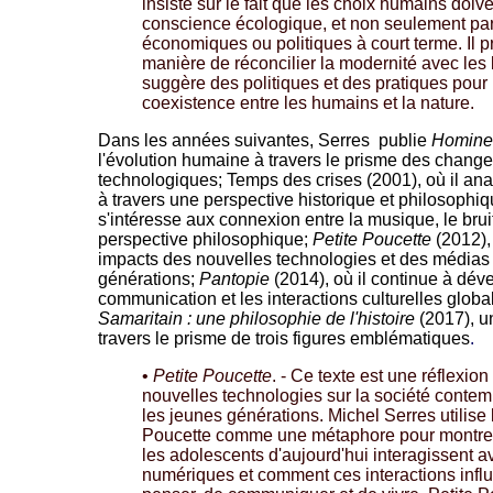
insiste sur le fait que les choix humains doiv
conscience écologique, et non seulement par
économiques ou politiques à court terme. Il p
manière de réconcilier la modernité avec les
suggère des politiques et des pratiques pour
coexistence entre les humains et la nature.
Dans les années suivantes, Serres publie
Homine
l'évolution humaine à travers le prisme des change
technologiques; Temps des crises (2001), où il an
à travers une perspective historique et philosophi
s'intéresse aux connexion entre la musique, le brui
perspective philosophique;
Petite Poucette
(2012),
impacts des nouvelles technologies et des médias
générations;
Pantopie
(2014), où il continue à dév
communication et les interactions culturelles globa
Samaritain : une philosophie de l'histoire
(2017), un
travers le prisme de trois figures emblématiques
.
•
Petite Poucette
. - Ce texte est une réflexio
nouvelles technologies sur la société contemp
les jeunes générations. Michel Serres utilise
Poucette comme une métaphore pour montrer
les adolescents d'aujourd'hui interagissent a
numériques et comment ces interactions infl