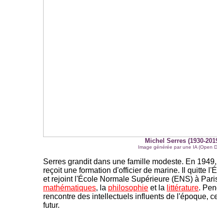
Michel Serres (1930-2019
Image générée par une IA (Open Da
Serres grandit dans une famille modeste. En 1949, i
reçoit une formation d'officier de marine. Il quitte l
et rejoint l'École Normale Supérieure (ENS) à Paris
mathématiques
, la
philosophie
et la
littérature
. Pen
rencontre des intellectuels influents de l'époque, ce
futur.