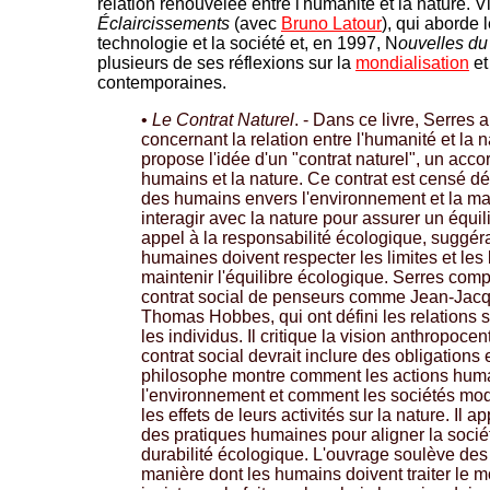
relation renouvelée entre l'humanité et la nature. 
Éclaircissements
(avec
Bruno Latour
), qui aborde 
technologie et la société et, en 1997, N
ouvelles d
plusieurs de ses réflexions sur la
mondialisation
et
contemporaines.
•
Le Contrat Naturel
. - Dans ce livre, Serres
concernant la relation entre l'humanité et la 
propose l'idée d'un "contrat naturel", un accor
humains et la nature. Ce contrat est censé déf
des humains envers l'environnement et la man
interagir avec la nature pour assurer un équili
appel à la responsabilité écologique, suggér
humaines doivent respecter les limites et les
maintenir l'équilibre écologique. Serres com
contrat social de penseurs comme Jean-Jac
Thomas Hobbes, qui ont défini les relations s
les individus. Il critique la vision anthropoce
contrat social devrait inclure des obligations 
philosophe montre comment les actions hum
l'environnement et comment les sociétés mo
les effets de leurs activités sur la nature. Il 
des pratiques humaines pour aligner la socié
durabilité écologique. L'ouvrage soulève des
manière dont les humains doivent traiter le 