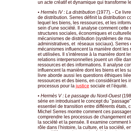
un acte créatif et dynamique qui transforme l
•
Hermès IV : La distribution
(1977). - Ce livr
de distribution. Serres définit la distributio
lequel les biens, les ressources, et les inform
sein d'une société. Il analyse comment cette r
structures sociales, économiques et culturelle
mécanismes de distribution (systèmes de mar
administratives, et réseaux sociaux). Serr
mécanismes influencent la manière dont les 
et utilisées. Il s'intéresse à la manière dont 
relations interpersonnelles jouent un rôle dan
ressources et des informations. Il analyse 
influencent la manière dont les biens et les s
livre aborde aussi les questions éthiques liée
ressources et des biens, en considérant les i
processus pour la
justice
sociale et l'équité.
•
Hermès V : Le passage du Nord-Ouest
(198
série en introduisant le concept du "pass
essentiel de transition entre différents états,
Michel Serres montre comment ces passages
comprendre les processus de changement et 
la société et la pensée. Il examine comment 
rôle dans l'histoire, la culture, et la société, 