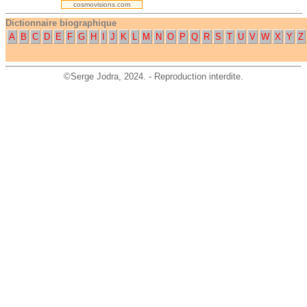
cosmovisions.com
Dictionnaire biographique
A
B
C
D
E
F
G
H
I
J
K
L
M
N
O
P
Q
R
S
T
U
V
W
X
Y
Z
©
Serge Jodra
, 2024. - Reproduction interdite.