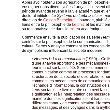
Après avoir obtenu son agrégation de philosophi
enseigner dans divers lycées français. Il devient o
période avant de revenir à la vie académique et, e
doctorat intitulée
Le Système de Leibniz et ses m
direction de
Gaston Bachelard
. L'ouvrage, plublié 
liens entre la philosophie de
Leibniz
et les mathém
sa reconnaissance dans le milieu académique.
Commence ensuite la publication de sa série
Her
centrés sur la philosophie de la communication, l'hi
culture. Serres y analyse comment les concepts d
de symbolisme influencent la société moderne.
•
Hermès I : La communication
(1969). - Ce li
d'une analyse approfondie des mécanismes 
leur impact sur la société. Serres commence p
communication comme un processus fondame
structuration de la société et des relations h
comment les mécanismes de communication s
l'échange d'informations, la construction de sa
liens sociaux. Le livre montre comment la com
signification et à l'interprétation des message
manière dont les significations sont transmis
différents canaux de communication. Hermès
des messages, et des voyages dans la mytholo