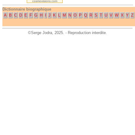
cosmovisions.com
Dictionnaire biographique
A
B
C
D
E
F
G
H
I
J
K
L
M
N
O
P
Q
R
S
T
U
V
W
X
Y
Z
©
Serge Jodra
, 2025. - Reproduction interdite.