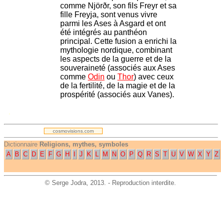
comme Njörðr, son fils Freyr et sa
fille Freyja, sont venus vivre
parmi les Ases à Asgard et ont
été intégrés au panthéon
principal. Cette fusion a enrichi la
mythologie nordique, combinant
les aspects de la guerre et de la
souveraineté (associés aux Ases
comme
Odin
ou
Thor
) avec ceux
de la fertilité, de la magie et de la
prospérité (associés aux Vanes).
.
cosmovisions.com
Dictionnaire
Religions, mythes, symboles
A
B
C
D
E
F
G
H
I
J
K
L
M
N
O
P
Q
R
S
T
U
V
W
X
Y
Z
©
Serge Jodra
, 2013. - Reproduction interdite.